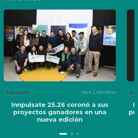
hace 2 semanas
Educación
Edu
Innpulsate 25.26 coronó a sus
I
proyectos ganadores en una
pr
nueva edición