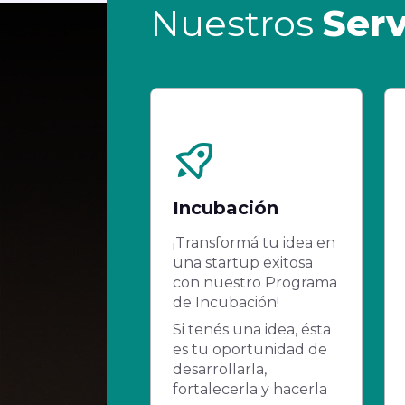
Nuestros
Serv
Incubación
¡Transformá tu idea en
una startup exitosa
con nuestro Programa
de Incubación!
Si tenés una idea, ésta
es tu oportunidad de
desarrollarla,
fortalecerla y hacerla