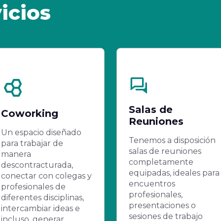
icios
Salas de
Coworking
Reuniones
Un espacio diseñado
Tenemos a disposición
para trabajar de
salas de reuniones
manera
completamente
descontracturada,
equipadas, ideales para
conectar con colegas y
encuentros
profesionales de
profesionales,
diferentes disciplinas,
presentaciones o
intercambiar ideas e
sesiones de trabajo
incluso, generar