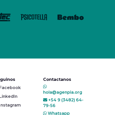
guinos
Contactanos
Facebook
hola@agenpia.org
LinkedIn
+54 9 (3482) 64-
Instagram
79-56
Whatsapp