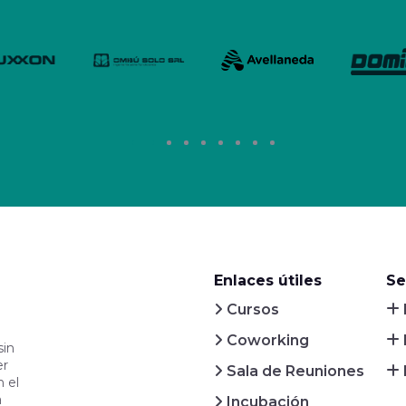
Enlaces útiles
Se
Cursos
Coworking
sin
er
Sala de Reuniones
 el
a
Incubación