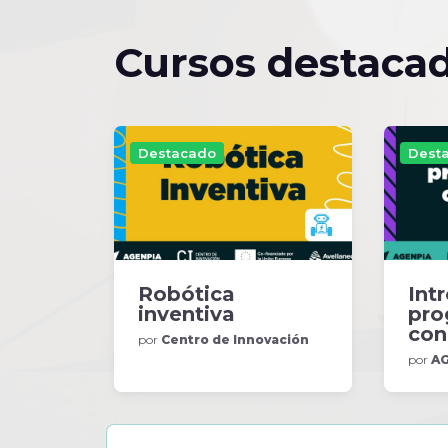
Cursos destaca
Destacado
Dest
Robótica
Int
inventiva
pro
con
por
Centro de Innovación
por
AG