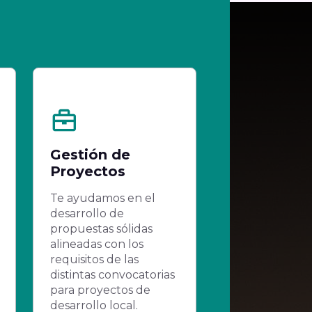
Gestión de
Bolsa de T
Proyectos
Descubrí un 
dinámico de
Te ayudamos en el
profesionales
desarrollo de
capacitados c
propuestas sólidas
diversas habili
alineadas con los
experiencias, 
requisitos de las
con ellos segú
distintas convocatorias
necesidades
para proyectos de
específicas de
desarrollo local.