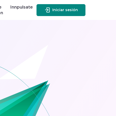
e
Innpulsate
Iniciar sesión
ón