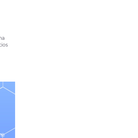
na
cios