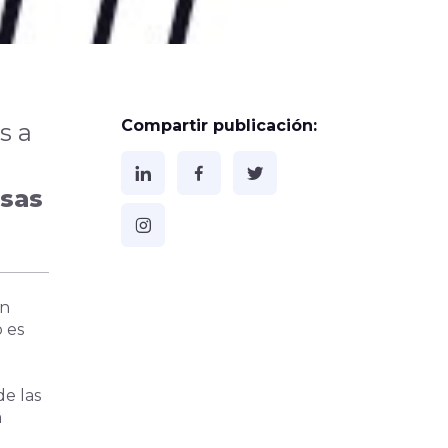
Compartir publicación:
s a
esas
en
 es
de las
a