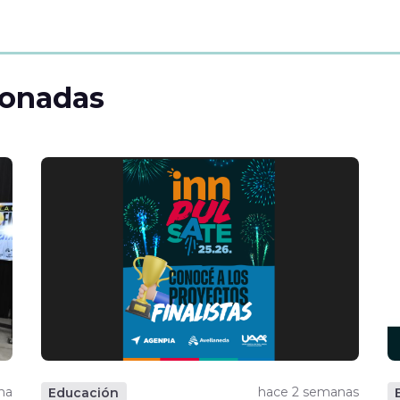
ionadas
na
hace 2 semanas
Educación