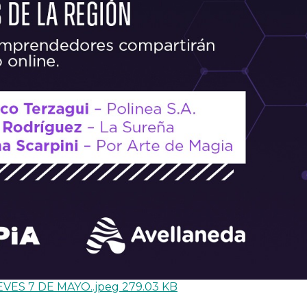
UEVES 7 DE MAYO..jpeg
279.03 KB