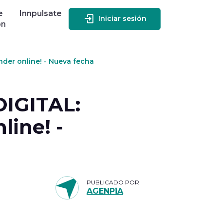
e
Innpulsate
Iniciar sesión
ón
er online! - Nueva fecha
IGITAL:
ine! -
PUBLICADO POR
AGENPiA