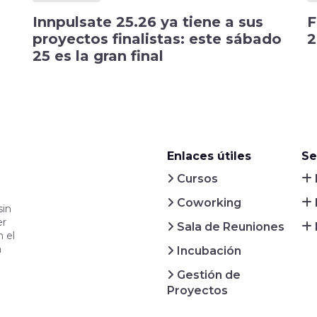
Innpulsate 25.26 ya tiene a sus
proyectos finalistas: este sábado
2
25 es la gran final
Enlaces útiles
Se
Cursos
Coworking
sin
er
Sala de Reuniones
 el
a
Incubación
Gestión de
Proyectos